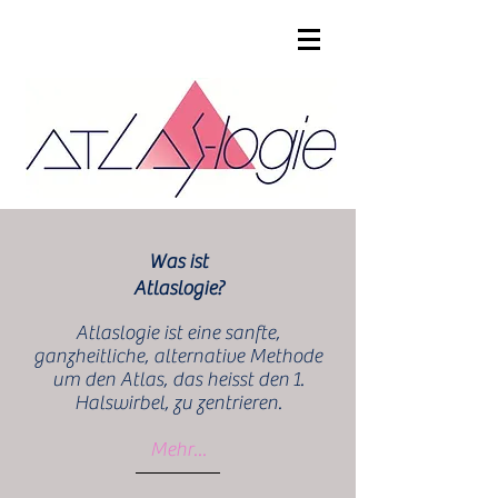
Was ist
Atlaslogie?
Atlaslogie ist eine sanfte,
ganzheitliche, alternative Methode
um den Atlas, das heisst den 1.
Halswirbel, zu zentrieren.
Mehr...